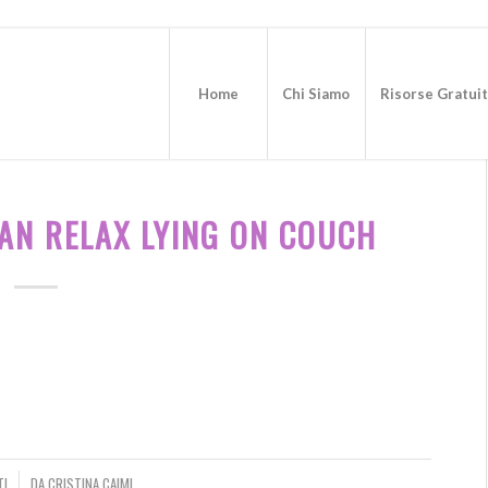
Home
Chi Siamo
Risorse Gratui
AN RELAX LYING ON COUCH
TI
DA
CRISTINA CAIMI