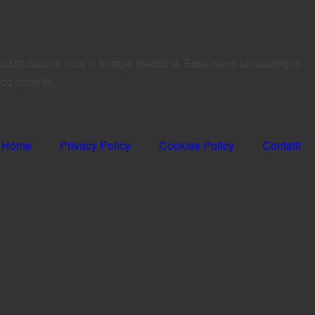
n costituiscono cure o terapie mediche. Esse sono un sostegno
ico curante.
Home
Privacy Policy
Cookies Policy
Contatti