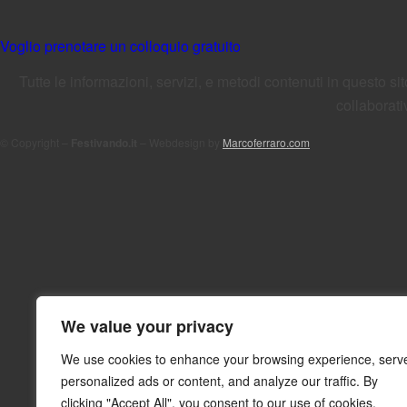
Voglio prenotare un colloquio gratuito
Tutte le informazioni, servizi, e metodi contenuti in questo
collaborati
© Copyright –
Festivando.it
– Webdesign by
Marcoferraro.com
We value your privacy
We use cookies to enhance your browsing experience, serv
personalized ads or content, and analyze our traffic. By
clicking "Accept All", you consent to our use of cookies.