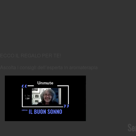
ECCO IL REGALO PER TE!
Ascolta i consigli dell’esperta in aromaterapia
Se