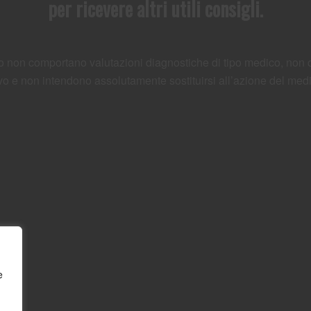
per ricevere altri utili consigli.
 sito non comportano valutazioni diagnostiche di tipo medico, no
vo e non intendono assolutamente sostituirsi all’azione del med
e